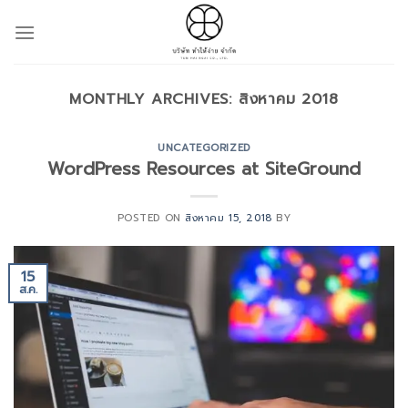
Skip
to
content
MONTHLY ARCHIVES:
สิงหาคม 2018
UNCATEGORIZED
WordPress Resources at SiteGround
POSTED ON
สิงหาคม 15, 2018
BY
15
ส.ค.