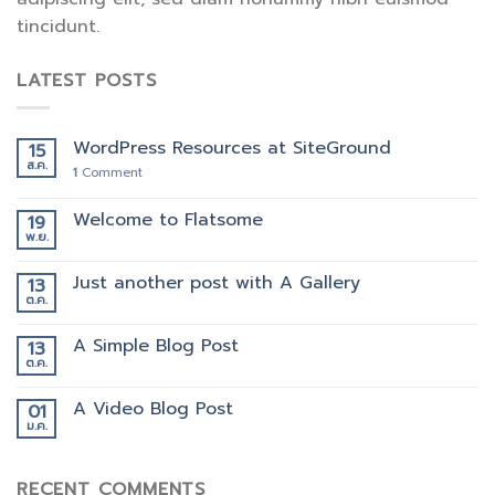
tincidunt.
LATEST POSTS
WordPress Resources at SiteGround
15
ส.ค.
1
Comment
Welcome to Flatsome
19
พ.ย.
Just another post with A Gallery
13
ต.ค.
A Simple Blog Post
13
ต.ค.
A Video Blog Post
01
ม.ค.
RECENT COMMENTS