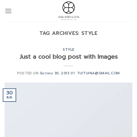
Skip
to
content
TAG ARCHIVES:
STYLE
STYLE
Just a cool blog post with Images
POSTED ON
ธันวาคม 30, 2013
BY
TUITUINA@GMAIL.COM
30
ธ.ค.