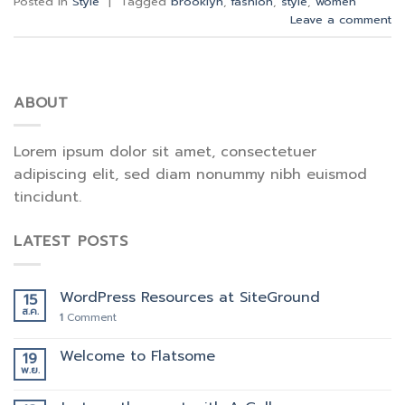
Posted in
Style
|
Tagged
brooklyn
,
fashion
,
style
,
women
Leave a comment
ABOUT
Lorem ipsum dolor sit amet, consectetuer
adipiscing elit, sed diam nonummy nibh euismod
tincidunt.
LATEST POSTS
WordPress Resources at SiteGround
15
ส.ค.
1
Comment
Welcome to Flatsome
19
พ.ย.