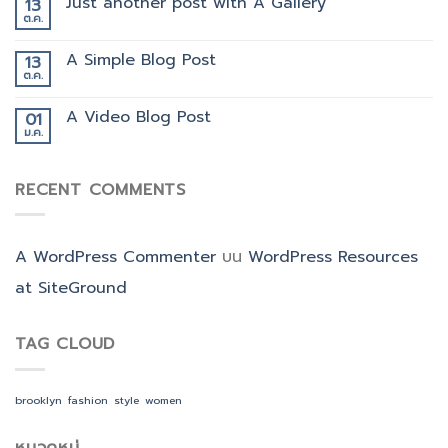
Just another post with A Gallery
13
ต.ค.
A Simple Blog Post
13
ต.ค.
A Video Blog Post
01
ม.ค.
RECENT COMMENTS
A WordPress Commenter
บน
WordPress Resources
at SiteGround
TAG CLOUD
brooklyn
fashion
style
women
หมวดหมู่