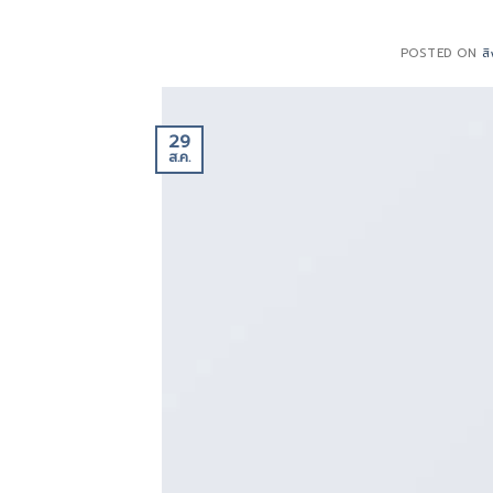
POSTED ON
ส
29
ส.ค.