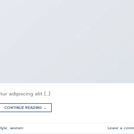
ur adipiscing elit […]
CONTINUE READING
→
style
,
women
Leave a com