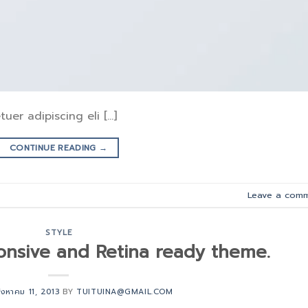
uer adipiscing eli […]
CONTINUE READING
→
Leave a com
STYLE
nsive and Retina ready theme.
ิงหาคม 11, 2013
BY
TUITUINA@GMAIL.COM