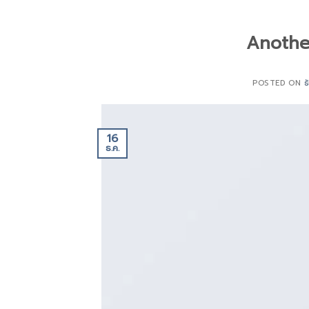
Anothe
POSTED ON
ธ
16
ธ.ค.