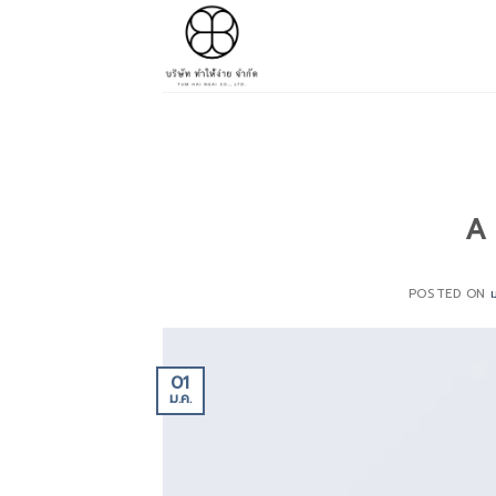
Skip
to
content
A 
POSTED ON
01
ม.ค.