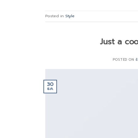
Posted in
Style
Just a co
POSTED ON
ธ
30
ธ.ค.