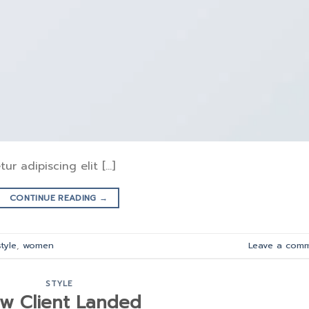
ur adipiscing elit […]
CONTINUE READING
→
style
,
women
Leave a com
STYLE
w Client Landed